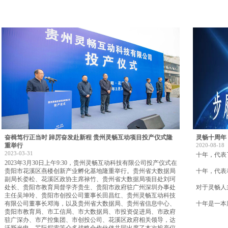
奋楫笃行正当时 踔厉奋发赴新程 贵州灵畅互动项目投产仪式隆
灵畅十周年 
重举行
2020-08-18
2023-03-31
十年，代表
2023年3月30日上午9:30，贵州灵畅互动科技有限公司投产仪式在
贵阳市花溪区燕楼创新产业孵化基地隆重举行。贵州省大数据局
十年，代表
副局长娄松、花溪区政协主席禄竹、贵州省大数据局项目处刘珂
处长、贵阳市教育局督学齐贵生、贵阳市政府驻广州深圳办事处
对于灵畅人
主任吴坤玲、贵阳市创投公司董事长田昌红、贵州灵畅互动科技
有限公司董事长邓海，以及贵州省大数据局、贵州省信息中心、
十年是一本
贵阳市教育局、市工信局、市大数据局、市投资促进局、市政府
驻广深办、市产控集团、市创投公司、花溪区政府相关领导，达