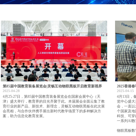
第85届中国教育装备展览会|灵畅互动物联黑板开启教育新视界
2025香港
2025-04-28
2025-04-15
4月25-27日，第85届中国教育装备展览会在国家会展中心（天
4月13日
津）盛大举行，教育界的目光齐聚于此。本届展会全面云集了教
览中心盛大
育行业的新产品、新技术、新理念，灵畅互动物联黑板在此次展
会，一直以
会亮相，与合作伙伴携手展出新时代教学场景下的多种解决方
个国家及地
案，助力信息化教育发展。
科技、可穿
一系列AI
物联黑板数