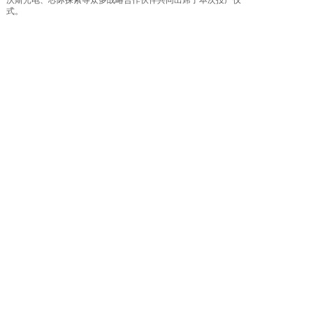
沃斯光电、芯际探索等众多战略合作伙伴共同出席了本次投产仪
式。